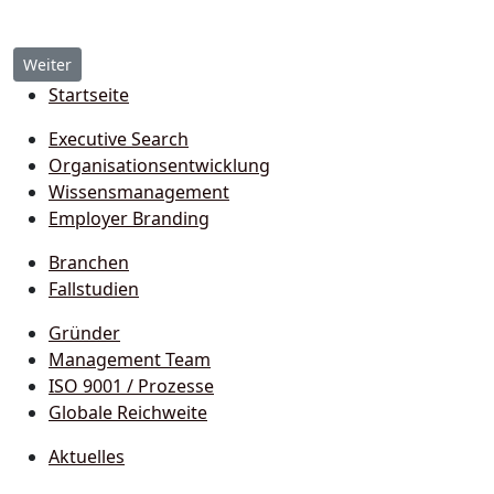
Nächster Beitrag: Elektroauto - Zukunft der Mobilität
Weiter
Startseite
Executive Search
Organisationsentwicklung
Wissensmanagement
Employer Branding
Branchen
Fallstudien
Gründer
Management Team
ISO 9001 / Prozesse
Globale Reichweite
Aktuelles