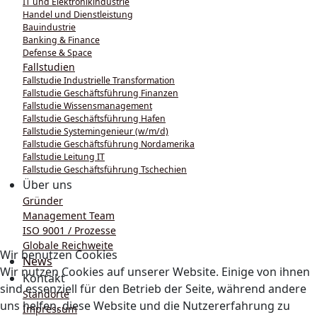
IT und Elektronikindustrie
Handel und Dienstleistung
Bauindustrie
Banking & Finance
Defense & Space
Fallstudien
Fallstudie Industrielle Transformation
Fallstudie Geschäftsführung Finanzen
Fallstudie Wissensmanagement
Fallstudie Geschäftsführung Hafen
Fallstudie Systemingenieur (w/m/d)
Fallstudie Geschäftsführung Nordamerika
Fallstudie Leitung IT
Fallstudie Geschäftsführung Tschechien
Über uns
Gründer
Management Team
ISO 9001 / Prozesse
Globale Reichweite
Wir benutzen Cookies
News
Wir nutzen Cookies auf unserer Website. Einige von ihnen
Kontakt
sind essenziell für den Betrieb der Seite, während andere
Standorte
uns helfen, diese Website und die Nutzererfahrung zu
Impressum