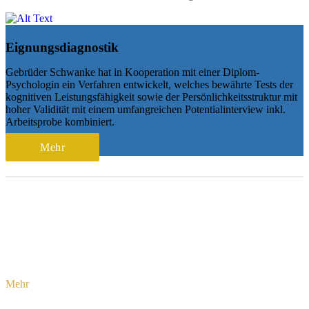
Eignungsdiagnostik
Gebrüder Schwanke hat in Kooperation mit einer Diplom-
Psychologin ein Verfahren entwickelt, welches bewährte Tests der
kognitiven Leistungsfähigkeit sowie der Persönlichkeitsstruktur mit
hoher Validität mit einem umfangreichen Potentialinterview inkl.
Arbeitsprobe kombiniert.
Mehr
Neuigkeiten
Neuigkeiten
Führungskraft der Zukunft
Mehr