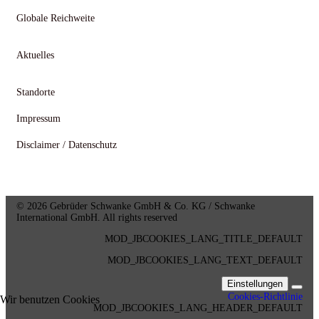
Globale Reichweite
Aktuelles
Standorte
Impressum
Disclaimer / Datenschutz
© 2026 Gebrüder Schwanke GmbH & Co. KG / Schwanke
International GmbH. All rights reserved
MOD_JBCOOKIES_LANG_TITLE_DEFAULT
MOD_JBCOOKIES_LANG_TEXT_DEFAULT
Einstellungen
Cookies-Richtlinie
Wir benutzen Cookies
MOD_JBCOOKIES_LANG_HEADER_DEFAULT